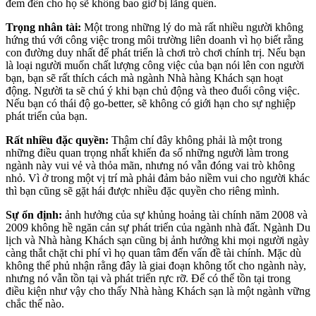
đem đến cho họ sẽ không bao giờ bị lãng quên.
Trọng nhân tài:
Một trong những lý do mà rất nhiều người không
hứng thú với công việc trong môi trường liên doanh vì họ biết rằng
con đường duy nhất để phát triển là chơi trò chơi chính trị. Nếu bạn
là loại người muốn chất lượng công việc của bạn nói lên con người
bạn, bạn sẽ rất thích cách mà ngành Nhà hàng Khách sạn hoạt
động. Người ta sẽ chú ý khi bạn chủ động và theo đuổi công việc.
Nếu bạn có thái độ go-better, sẽ không có giới hạn cho sự nghiệp
phát triển của bạn.
Rất nhiều đặc quyền:
Thậm chí đây không phải là một trong
những điều quan trọng nhất khiến đa số những người làm trong
ngành này vui vẻ và thỏa mãn, nhưng nó vẫn đóng vai trò không
nhỏ. Vì ở trong một vị trí mà phải đảm bảo niềm vui cho người khác
thì bạn cũng sẽ gặt hái được nhiều đặc quyền cho riêng mình.
Sự ổn định:
ảnh hưởng của sự khủng hoảng tài chính năm 2008 và
2009 không hề ngăn cản sự phát triển của ngành nhà đất. Ngành Du
lịch và Nhà hàng Khách sạn cũng bị ảnh hưởng khi mọi người ngày
càng thắt chặt chi phí vì họ quan tâm đến vấn đề tài chính. Mặc dù
không thể phủ nhận rằng đây là giai đoạn không tốt cho ngành này,
nhưng nó vẫn tồn tại và phát triển rực rỡ. Để có thể tồn tại trong
điều kiện như vậy cho thấy Nhà hàng Khách sạn là một ngành vững
chắc thế nào.