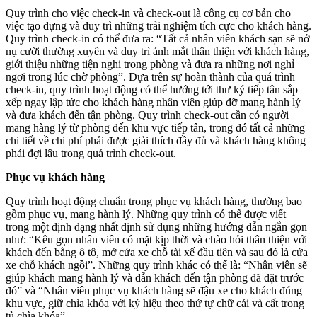
Quy trình cho việc check-in và check-out là công cụ cơ bản cho
việc tạo dựng và duy trì những trải nghiệm tích cực cho khách hàng.
Quy trình check-in có thể đưa ra: “Tất cả nhân viên khách sạn sẽ nở
nụ cười thường xuyên và duy trì ánh mắt thân thiện với khách hàng,
giới thiệu những tiện nghi trong phòng và đưa ra những nơi nghỉ
ngơi trong lúc chờ phòng”. Dựa trên sự hoàn thành của quá trình
check-in, quy trình hoạt động có thể hướng tới thư ký tiếp tân sắp
xếp ngay lập tức cho khách hàng nhân viên giúp đỡ mang hành lý
và đưa khách đến tận phòng. Quy trình check-out cần có người
mang hàng lý từ phòng đến khu vực tiếp tân, trong đó tất cả những
chi tiết về chi phí phải được giải thích đầy đủ và khách hàng không
phải đợi lâu trong quá trình check-out.
Phục vụ khách hàng
Quy trình hoạt động chuẩn trong phục vụ khách hàng, thường bao
gồm phục vụ, mang hành lý. Những quy trình có thể được viết
trong một định dạng nhất định sử dụng những hướng dẫn ngắn gọn
như: “Kêu gọn nhân viên có mặt kịp thời và chào hỏi thân thiện với
khách đến bằng ô tô, mở cửa xe chỗ tài xế đầu tiên và sau đó là cửa
xe chỗ khách ngồi”. Những quy trình khác có thể là: “Nhân viên sẽ
giúp khách mang hành lý và dẫn khách đến tận phòng đã đặt trước
đó” và “Nhân viên phục vụ khách hàng sẽ đậu xe cho khách đúng
khu vực, giữ chìa khóa với ký hiệu theo thứ tự chữ cái và cất trong
tủ chìa khóa”.