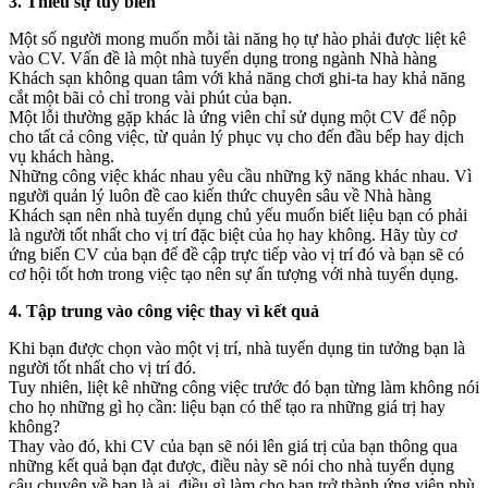
3. Thiếu sự tùy biến
Một số người mong muốn mỗi tài năng họ tự hào phải được liệt kê
vào CV. Vấn đề là một nhà tuyển dụng trong ngành Nhà hàng
Khách sạn không quan tâm với khả năng chơi ghi-ta hay khả năng
cắt một bãi cỏ chỉ trong vài phút của bạn.
Một lỗi thường gặp khác là ứng viên chỉ sử dụng một CV để nộp
cho tất cả công việc, từ quản lý phục vụ cho đến đầu bếp hay dịch
vụ khách hàng.
Những công việc khác nhau yêu cầu những kỹ năng khác nhau. Vì
người quản lý luôn đề cao kiến thức chuyên sâu về Nhà hàng
Khách sạn nên nhà tuyển dụng chủ yếu muốn biết liệu bạn có phải
là người tốt nhất cho vị trí đặc biệt của họ hay không. Hãy tùy cơ
ứng biến CV của bạn để đề cập trực tiếp vào vị trí đó và bạn sẽ có
cơ hội tốt hơn trong việc tạo nên sự ấn tượng với nhà tuyển dụng.
4. Tập trung vào công việc thay vì kết quả
Khi bạn được chọn vào một vị trí, nhà tuyển dụng tin tưởng bạn là
người tốt nhất cho vị trí đó.
Tuy nhiên, liệt kê những công việc trước đó bạn từng làm không nói
cho họ những gì họ cần: liệu bạn có thể tạo ra những giá trị hay
không?
Thay vào đó, khi CV của bạn sẽ nói lên giá trị của bạn thông qua
những kết quả bạn đạt được, điều này sẽ nói cho nhà tuyển dụng
câu chuyện về bạn là ai, điều gì làm cho bạn trở thành ứng viên phù