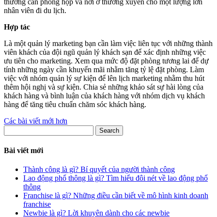
thường cần phòng họp và nơi ở thường xuyên cho một lượng lớn
nhân viên đi du lịch.
Hợp tác
Là một quản lý marketing bạn cần làm việc liên tục với những thành
viên khách của đội ngũ quản lý khách sạn để xác định những việc
ưu tiên cho marketing. Xem qua mức độ đặt phòng tương lai để dự
tính những ngày cần khuyến mãi nhằm tăng tỷ lệ đặt phòng. Làm
việc với nhóm quản lý sự kiện để lên lịch marketing nhằm thu hút
thêm hội nghị và sự kiện. Chia sẻ những khảo sát sự hài lòng của
khách hàng và bình luận của khách hàng với nhóm dịch vụ khách
hàng để tăng tiêu chuẩn chăm sóc khách hàng.
Điều
Các bài viết mới hơn
Search
hướng
bài
Bài viết mới
viết
Thành công là gì? Bí quyết của người thành công
Lao động phổ thông là gì? Tìm hiểu đôi nét về lao động phổ
thông
Franchise là gì? Những điều cần biết về mô hình kinh doanh
franchise
Newbie là gì? Lời khuyên dành cho các newbie