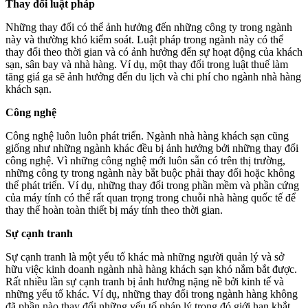
Thay đổi luật pháp
Những thay đổi có thể ảnh hưởng đến những công ty trong ngành
này và thường khó kiểm soát. Luật pháp trong ngành này có thể
thay đổi theo thời gian và có ảnh hưởng đến sự hoạt động của khách
sạn, sân bay và nhà hàng. Ví dụ, một thay đổi trong luật thuế làm
tăng giá ga sẽ ảnh hưởng đến du lịch và chi phí cho ngành nhà hàng
khách sạn.
Công nghệ
Công nghệ luôn luôn phát triển. Ngành nhà hàng khách sạn cũng
giống như những ngành khác đều bị ảnh hưởng bởi những thay đổi
công nghệ. Vì những công nghệ mới luôn sẵn có trên thị trường,
những công ty trong ngành này bắt buộc phải thay đổi hoặc không
thể phát triển. Ví dụ, những thay đổi trong phần mềm và phần cứng
của máy tính có thể rất quan trọng trong chuỗi nhà hàng quốc tế để
thay thế hoàn toàn thiết bị máy tính theo thời gian.
Sự cạnh tranh
Sự cạnh tranh là một yếu tố khác mà những người quản lý và sở
hữu việc kinh doanh ngành nhà hàng khách sạn khó nắm bắt được.
Rất nhiều lần sự cạnh tranh bị ảnh hưởng nặng nề bởi kinh tế và
những yếu tố khác. Ví dụ, những thay đổi trong ngành hàng không
đã phần nào thay đổi những yếu tố pháp lý trong đó giới hạn khắt