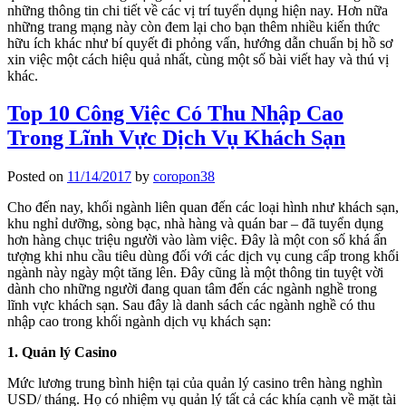
những thông tin chi tiết về các vị trí tuyển dụng hiện nay. Hơn nữa
những trang mạng này còn đem lại cho bạn thêm nhiều kiến thức
hữu ích khác như bí quyết đi phỏng vấn, hướng dẫn chuẩn bị hồ sơ
xin việc một cách hiệu quả nhất, cùng một số bài viết hay và thú vị
khác.
Top 10 Công Việc Có Thu Nhập Cao
Trong Lĩnh Vực Dịch Vụ Khách Sạn
Posted on
11/14/2017
by
coropon38
Cho đến nay, khối ngành liên quan đến các loại hình như khách sạn,
khu nghỉ dưỡng, sòng bạc, nhà hàng và quán bar – đã tuyển dụng
hơn hàng chục triệu người vào làm việc. Đây là một con số khá ấn
tượng khi nhu cầu tiêu dùng đối với các dịch vụ cung cấp trong khối
ngành này ngày một tăng lên. Đây cũng là một thông tin tuyệt vời
dành cho những người đang quan tâm đến các ngành nghề trong
lĩnh vực khách sạn. Sau đây là danh sách các ngành nghề có thu
nhập cao trong khối ngành dịch vụ khách sạn:
1. Quản lý Casino
Mức lương trung bình hiện tại của quản lý casino trên hàng nghìn
USD/ tháng. Họ có nhiệm vụ quản lý tất cả các khía cạnh về mặt tài