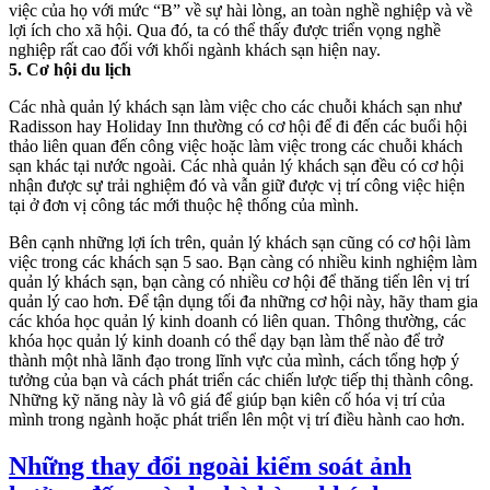
việc của họ với mức “B” về sự hài lòng, an toàn nghề nghiệp và về
lợi ích cho xã hội. Qua đó, ta có thể thấy được triển vọng nghề
nghiệp rất cao đối với khối ngành khách sạn hiện nay.
5. Cơ hội du lịch
Các nhà quản lý khách sạn làm việc cho các chuỗi khách sạn như
Radisson hay Holiday Inn thường có cơ hội để đi đến các buổi hội
thảo liên quan đến công việc hoặc làm việc trong các chuỗi khách
sạn khác tại nước ngoài. Các nhà quản lý khách sạn đều có cơ hội
nhận được sự trải nghiệm đó và vẫn giữ được vị trí công việc hiện
tại ở đơn vị công tác mới thuộc hệ thống của mình.
Bên cạnh những lợi ích trên, quản lý khách sạn cũng có cơ hội làm
việc trong các khách sạn 5 sao. Bạn càng có nhiều kinh nghiệm làm
quản lý khách sạn, bạn càng có nhiều cơ hội để thăng tiến lên vị trí
quản lý cao hơn. Để tận dụng tối đa những cơ hội này, hãy tham gia
các khóa học quản lý kinh doanh có liên quan. Thông thường, các
khóa học quản lý kinh doanh có thể dạy bạn làm thế nào để trở
thành một nhà lãnh đạo trong lĩnh vực của mình, cách tổng hợp ý
tưởng của bạn và cách phát triển các chiến lược tiếp thị thành công.
Những kỹ năng này là vô giá để giúp bạn kiên cố hóa vị trí của
mình trong ngành hoặc phát triển lên một vị trí điều hành cao hơn.
Những thay đổi ngoài kiểm soát ảnh