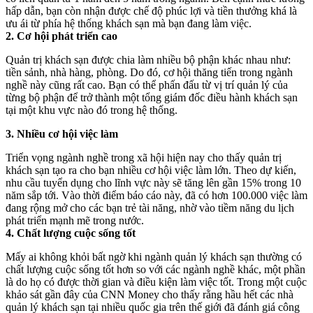
hấp dẫn, bạn còn nhận được chế độ phúc lợi và tiền thưởng khá là
ưu ái từ phía hệ thống khách sạn mà bạn đang làm việc.
2. Cơ hội phát triển cao
Quản trị khách sạn được chia làm nhiều bộ phận khác nhau như:
tiền sảnh, nhà hàng, phòng. Do đó, cơ hội thăng tiến trong ngành
nghề này cũng rất cao. Bạn có thể phấn đấu từ vị trí quản lý của
từng bộ phận để trở thành một tổng giám đốc điều hành khách sạn
tại một khu vực nào đó trong hệ thống.
3. Nhiều cơ hội việc làm
Triển vọng ngành nghề trong xã hội hiện nay cho thấy quản trị
khách sạn tạo ra cho bạn nhiều cơ hội việc làm lớn. Theo dự kiến,
nhu cầu tuyển dụng cho lĩnh vực này sẽ tăng lên gần 15% trong 10
năm sắp tới. Vào thời điểm báo cáo này, đã có hơn 100.000 việc làm
đang rộng mở cho các bạn trẻ tài năng, nhờ vào tiềm năng du lịch
phát triển mạnh mẽ trong nước.
4. Chất lượng cuộc sống tốt
Mấy ai không khỏi bất ngờ khi ngành quản lý khách sạn thường có
chất lượng cuộc sống tốt hơn so với các ngành nghề khác, một phần
là do họ có được thời gian và điều kiện làm việc tốt. Trong một cuộc
khảo sát gần đây của CNN Money cho thấy rằng hầu hết các nhà
quản lý khách sạn tại nhiều quốc gia trên thế giới đã đánh giá công