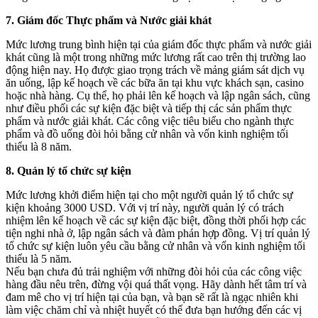
7. Giám đốc Thực phẩm và Nước giải khát
Mức lương trung bình hiện tại của giám đốc thực phẩm và nước giải
khát cũng là một trong những mức lương rất cao trên thị trường lao
động hiện nay. Họ được giao trọng trách về mảng giám sát dịch vụ
ăn uống, lập kế hoạch về các bữa ăn tại khu vực khách sạn, casino
hoặc nhà hàng. Cụ thể, họ phải lên kế hoạch và lập ngân sách, cũng
như điều phối các sự kiện đặc biệt và tiếp thị các sản phẩm thực
phẩm và nước giải khát. Các công việc tiêu biểu cho ngành thực
phẩm và đồ uống đòi hỏi bằng cử nhân và vốn kinh nghiệm tối
thiểu là 8 năm.
8. Quản lý tổ chức sự kiện
Mức lương khởi điểm hiện tại cho một người quản lý tổ chức sự
kiện khoảng 3000 USD. Với vị trí này, người quản lý có trách
nhiệm lên kế hoạch về các sự kiện đặc biệt, đồng thời phối hợp các
tiện nghi nhà ở, lập ngân sách và đàm phán hợp đồng. Vị trí quản lý
tổ chức sự kiện luôn yêu cầu bằng cử nhân và vốn kinh nghiệm tối
thiểu là 5 năm.
Nếu bạn chưa đủ trải nghiệm với những đòi hỏi của các công việc
hàng đầu nêu trên, đừng vội quá thất vọng. Hãy dành hết tâm trí và
đam mê cho vị trí hiện tại của bạn, và bạn sẽ rất là ngạc nhiên khi
làm việc chăm chỉ và nhiệt huyết có thể đưa bạn hướng đến các vị