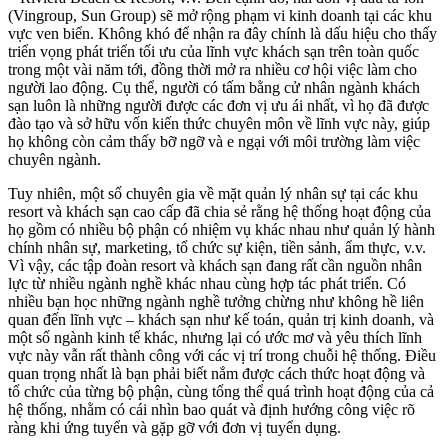
(Vingroup, Sun Group) sẽ mở rộng phạm vi kinh doanh tại các khu
vực ven biển. Không khó để nhận ra đây chính là dấu hiệu cho thấy
triển vọng phát triển tối ưu của lĩnh vực khách sạn trên toàn quốc
trong một vài năm tới, đồng thời mở ra nhiều cơ hội việc làm cho
người lao động. Cụ thể, người có tấm bằng cử nhân ngành khách
sạn luôn là những người được các đơn vị ưu ái nhất, vì họ đã được
đào tạo và sở hữu vốn kiến thức chuyên môn về lĩnh vực này, giúp
họ không còn cảm thấy bỡ ngỡ và e ngại với môi trường làm việc
chuyên ngành.
Tuy nhiên, một số chuyên gia về mặt quản lý nhân sự tại các khu
resort và khách sạn cao cấp đã chia sẻ rằng hệ thống hoạt động của
họ gồm có nhiều bộ phận có nhiệm vụ khác nhau như quản lý hành
chính nhân sự, marketing, tổ chức sự kiện, tiền sảnh, ẩm thực, v.v.
Vì vậy, các tập đoàn resort và khách sạn đang rất cần nguồn nhân
lực từ nhiều ngành nghề khác nhau cùng hợp tác phát triển. Có
nhiều bạn học những ngành nghề tưởng chừng như không hề liên
quan đến lĩnh vực – khách sạn như kế toán, quản trị kinh doanh, và
một số ngành kinh tế khác, nhưng lại có ước mơ và yêu thích lĩnh
vực này vẫn rất thành công với các vị trí trong chuỗi hệ thống. Điều
quan trọng nhất là bạn phải biết nắm được cách thức hoạt động và
tổ chức của từng bộ phận, cùng tổng thể quá trình hoạt động của cả
hệ thống, nhằm có cái nhìn bao quát và định hướng công việc rõ
ràng khi ứng tuyển và gặp gỡ với đơn vị tuyển dụng.