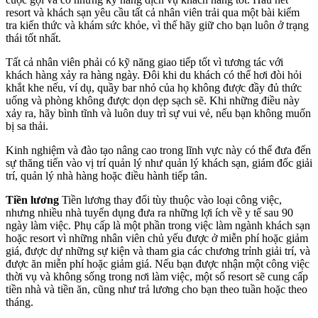
resort và khách sạn yêu cầu tất cả nhân viên trải qua một bài kiểm
tra kiến thức và khám sức khỏe, vì thế hãy giữ cho bạn luôn ở trạng
thái tốt nhất.
Tất cả nhân viên phải có kỹ năng giao tiếp tốt vì tương tác với
khách hàng xảy ra hàng ngày. Đôi khi du khách có thể hơi đòi hỏi
khắt khe nếu, ví dụ, quầy bar nhỏ của họ không được đầy đủ thức
uống và phòng không được dọn dẹp sạch sẽ. Khi những điều này
xảy ra, hãy bình tĩnh và luôn duy trì sự vui vẻ, nếu bạn không muốn
bị sa thải.
Kinh nghiệm và đào tạo nâng cao trong lĩnh vực này có thể đưa đến
sự thăng tiến vào vị trí quản lý như quản lý khách sạn, giám đốc giải
trí, quản lý nhà hàng hoặc điều hành tiếp tân.
Tiền lương
Tiền lương thay đổi tùy thuộc vào loại công việc,
nhưng nhiều nhà tuyển dụng đưa ra những lợi ích về y tế sau 90
ngày làm việc. Phụ cấp là một phần trong việc làm ngành khách sạn
hoặc resort vì những nhân viên chủ yếu được ở miễn phí hoặc giảm
giá, được dự những sự kiện và tham gia các chương trỉnh giải trí, và
được ăn miễn phí hoặc giảm giá. Nếu bạn được nhận một công việc
thời vụ và không sống trong nơi làm việc, một số resort sẽ cung cấp
tiền nhà và tiền ăn, cũng như trả lương cho bạn theo tuần hoặc theo
tháng.