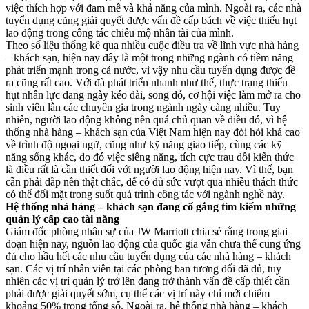
việc thích hợp với đam mê và khả năng của mình. Ngoài ra, các nhà
tuyển dụng cũng giải quyết được vấn đề cấp bách về việc thiếu hụt
lao động trong công tác chiêu mộ nhân tài của mình.
Theo số liệu thống kê qua nhiều cuộc điều tra về lĩnh vực nhà hàng
– khách sạn, hiện nay đây là một trong những ngành có tiềm năng
phát triển mạnh trong cả nước, vì vậy nhu cầu tuyển dụng được đề
ra cũng rất cao. Với đà phát triển nhanh như thế, thực trạng thiếu
hụt nhân lực đang ngày kéo dài, song đó, cơ hội việc làm mở ra cho
sinh viên lẫn các chuyên gia trong ngành ngày càng nhiều. Tuy
nhiên, người lao động không nên quá chủ quan về điều đó, vì hệ
thống nhà hàng – khách sạn của Việt Nam hiện nay đòi hỏi khá cao
về trình độ ngoại ngữ, cũng như kỹ năng giao tiếp, cùng các kỹ
năng sống khác, do đó việc siêng năng, tích cực trau dồi kiến thức
là điều rất là cần thiết đối với người lao động hiện nay. Vì thế, bạn
cần phải đắp nền thật chắc, để có đủ sức vượt qua nhiều thách thức
có thể đối mặt trong suốt quá trình công tác với ngành nghề này.
Hệ thống nhà hàng – khách sạn đang cố gắng tìm kiếm những
quản lý cấp cao tài năng
Giám đốc phòng nhân sự của JW Marriott chia sẻ rằng trong giai
đoạn hiện nay, nguồn lao động của quốc gia vẫn chưa thể cung ứng
đủ cho hầu hết các nhu cầu tuyển dụng của các nhà hàng – khách
sạn. Các vị trí nhân viên tại các phòng ban tương đối đã đủ, tuy
nhiên các vị trí quản lý trở lên đang trở thành vấn đề cấp thiết cần
phải được giải quyết sớm, cụ thể các vị trí này chỉ mới chiếm
khoảng 50% trong tổng số. Ngoài ra, hệ thống nhà hàng – khách