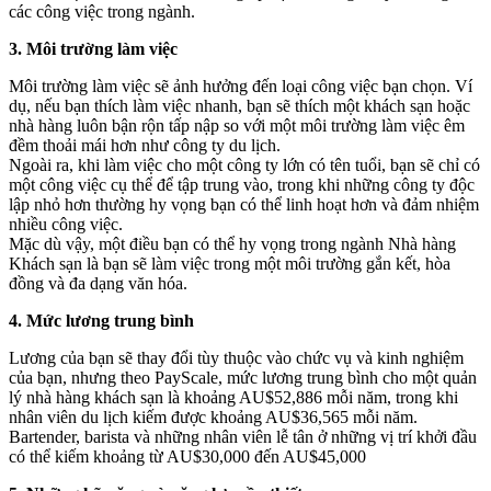
các công việc trong ngành.
3. Môi trường làm việc
Môi trường làm việc sẽ ảnh hưởng đến loại công việc bạn chọn. Ví
dụ, nếu bạn thích làm việc nhanh, bạn sẽ thích một khách sạn hoặc
nhà hàng luôn bận rộn tấp nập so với một môi trường làm việc êm
đềm thoải mái hơn như công ty du lịch.
Ngoài ra, khi làm việc cho một công ty lớn có tên tuổi, bạn sẽ chỉ có
một công việc cụ thể để tập trung vào, trong khi những công ty độc
lập nhỏ hơn thường hy vọng bạn có thể linh hoạt hơn và đảm nhiệm
nhiều công việc.
Mặc dù vậy, một điều bạn có thể hy vọng trong ngành Nhà hàng
Khách sạn là bạn sẽ làm việc trong một môi trường gắn kết, hòa
đồng và đa dạng văn hóa.
4. Mức lương trung bình
Lương của bạn sẽ thay đổi tùy thuộc vào chức vụ và kinh nghiệm
của bạn, nhưng theo PayScale, mức lương trung bình cho một quản
lý nhà hàng khách sạn là khoảng AU$52,886 mỗi năm, trong khi
nhân viên du lịch kiếm được khoảng AU$36,565 mỗi năm.
Bartender, barista và những nhân viên lễ tân ở những vị trí khởi đầu
có thể kiếm khoảng từ AU$30,000 đến AU$45,000