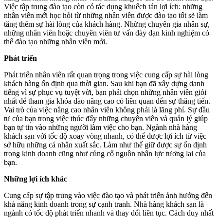
Việc tập trung đào tạo còn có tác dụng khuếch tán lợi ích: những
nhân viên mới học hỏi từ những nhân viên được đào tạo tốt sẽ làm
tăng thêm sự hài lòng của khách hàng. Những chuyên gia nhân sự,
những nhân viên hoặc chuyên viên tư vấn dày dạn kinh nghiệm có
thể đào tạo những nhân viên mới.
Phát triển
Phát triển nhân viên rất quan trọng trong việc cung cấp sự hài lòng
khách hàng ổn định qua thời gian. Sau khi bạn đã xây dựng danh
tiếng vì sự phục vụ tuyệt vời, bạn phải chọn những nhân viên giỏi
nhất để tham gia khóa đào nâng cao có liên quan đến sự thăng tiến.
Vai trò của việc nâng cao nhân viên không phải là lãng phí. Sự đầu
tư của bạn trong việc thúc đẩy những chuyên viên và quản lý giúp
bạn tự tin vào những người làm việc cho bạn. Ngành nhà hàng
khách sạn với tốc độ xoay vòng nhanh, có thể được lợi ích từ việc
sở hữu những cá nhân xuất sắc. Làm như thế giữ được sự ổn định
trong kinh doanh cũng như củng cố nguồn nhân lực tương lai của
bạn.
Những lợi ích khác
Cung cấp sự tập trung vào việc đào tạo và phát triển ảnh hưởng đến
khả năng kinh doanh trong sự cạnh tranh. Nhà hàng khách sạn là
ngành có tốc độ phát triển nhanh và thay đổi liên tục. Cách duy nhất