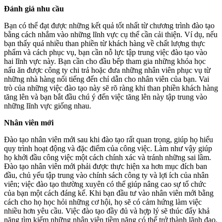
Đánh giá nhu cầu
Bạn có thể đạt được những kết quả tốt nhất từ chương trình đào tạo
bằng cách nhắm vào những lĩnh vực cụ thể cần cải thiện. Ví dụ, nếu
bạn thấy quá nhiều than phiền từ khách hàng về chất lượng thực
phẩm và cách phục vụ, bạn cần nỗ lực tập trung việc đào tạo vào
hai lĩnh vực này. Bạn cần cho đầu bếp tham gia những khóa học
nấu ăn được công ty chi trả hoặc đưa những nhân viên phục vụ từ
những nhà hàng nổi tiếng đến chỉ dẫn cho nhân viên của bạn. Vai
trò của những việc đào tạo này sẽ rõ ràng khi than phiền khách hàng
tăng lên và bạn bắt đầu chú ý đến việc tăng lên này tập trung vào
những lĩnh vực giống nhau.
Nhân viên mới
Đào tạo nhân viên mới sau khi đào tạo rất quan trọng, giúp họ hiểu
quy trình hoạt động và đặc điểm của công việc. Làm như vậy giúp
họ khởi đầu công việc một cách chính xác và tránh những sai lầm.
Đào tạo nhân viên mới phải được thực hiện xa hơn mục đích ban
đầu, chủ yếu tập trung vào chính sách công ty và lợi ích của nhân
viên; việc đào tạo thường xuyên có thể giúp nâng cao sự tổ chức
của bạn một cách đáng kể. Khi bạn đầu tư vào nhân viên mới bằng
cách cho họ học hỏi những cơ hội, họ sẽ có cảm hứng làm việc
nhiều hơn yêu cầu. Việc đào tạo đầy đủ và hợp lý sẽ thúc đẩy khả
năng tìm kiếm những nhân viên tiềm năng có thể trở thành lãnh đạo.