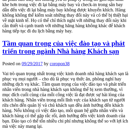
khe hơn trong việc đi lại bằng máy bay và check-in trong sân bay
dẫn đến việc đi lại bằng máy bay không được khuyến khích. Hàng
không không thể kiểm soát những thay đổi này và có thể bị thiệt hại
về mặt kinh tế. Họ có thể chỉ thích nghi với những thay đổi này khi
cần thiết và cạnh tranh với những hãng hàng không khác để khách
hàng tiếp tục đi du lịch bằng máy bay.
Tầm quan trọng của việc đào tạo và phát
triển trong ngành Nhà hàng Khách sạn
Posted on
09/29/2017
by
coropon38
Vai trò quan trọng nhất trong việc kinh doanh nhà hàng khách sạn là
phục vụ mọi người – cho dù là phục vụ thức ăn, phòng nghỉ hay
những dịch vụ khác. Tầm quan trọng của việc đào tạo và phát triển
nhân viên trong nhà hàng khách sạn không thể bị xem thường, vì
mục đích cuối cùng của mỗi công việc là đạt được sự hài lòng của
khách hàng. Nhân viên trong mỗi lĩnh vực của khách sạn từ người
rửa chén đến quản lý và chủ khách sạn đều ảnh hưởng đến khách
hàng. Nếu không có việc đào tạo, mối quan hệ giữa nhân viên và
khách hàng có thể gặp rắc rối, ảnh hưởng đến việc kinh doanh của
bạn. Đào tạo có thể tốn nhiều chi phí nhưng không thể so với lợi ích
mà việc này mang lại.