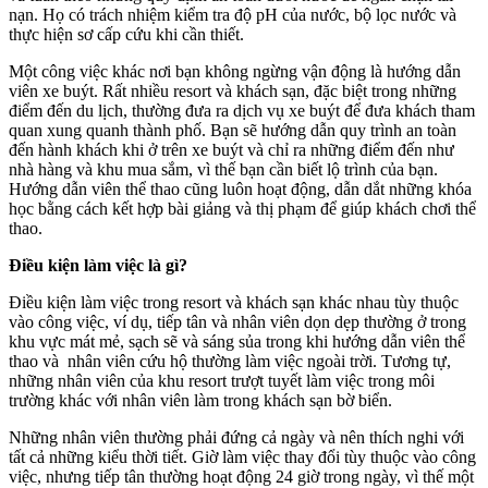
nạn. Họ có trách nhiệm kiểm tra độ pH của nước, bộ lọc nước và
thực hiện sơ cấp cứu khi cần thiết.
Một công việc khác nơi bạn không ngừng vận động là hướng dẫn
viên xe buýt. Rất nhiều resort và khách sạn, đặc biệt trong những
điểm đến du lịch, thường đưa ra dịch vụ xe buýt để đưa khách tham
quan xung quanh thành phố. Bạn sẽ hướng dẫn quy trình an toàn
đến hành khách khi ở trên xe buýt và chỉ ra những điểm đến như
nhà hàng và khu mua sắm, vì thế bạn cần biết lộ trình của bạn.
Hướng dẫn viên thể thao cũng luôn hoạt động, dẫn dắt những khóa
học bằng cách kết hợp bài giảng và thị phạm để giúp khách chơi thể
thao.
Điều kiện làm việc là gì?
Điều kiện làm việc trong resort và khách sạn khác nhau tùy thuộc
vào công việc, ví dụ, tiếp tân và nhân viên dọn dẹp thường ở trong
khu vực mát mẻ, sạch sẽ và sáng sủa trong khi hướng dẫn viên thể
thao và nhân viên cứu hộ thường làm việc ngoài trời. Tương tự,
những nhân viên của khu resort trượt tuyết làm việc trong môi
trường khác với nhân viên làm trong khách sạn bờ biển.
Những nhân viên thường phải đứng cả ngày và nên thích nghi với
tất cả những kiểu thời tiết. Giờ làm việc thay đổi tùy thuộc vào công
việc, nhưng tiếp tân thường hoạt động 24 giờ trong ngày, vì thế một