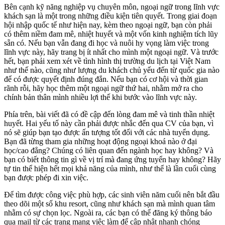
Bên cạnh kỹ năng nghiệp vụ chuyên môn, ngoại ngữ trong lĩnh vực
khách sạn là một trong những điều kiện tiên quyết. Trong giai đoạn
hội nhập quốc tế như hiện nay, kèm theo ngoại ngữ, bạn còn phải
có thêm niềm đam mê, nhiệt huyết và một vốn kinh nghiệm tích lũy
sẵn có. Nếu bạn vẫn đang đi học và nuôi hy vọng làm việc trong
lĩnh vực này, hãy trang bị ít nhất cho mình một ngoại ngữ. Và trước
hết, bạn phải xem xét về tình hình thị trường du lịch tại Việt Nam
như thế nào, cũng như lượng du khách chủ yếu đến từ quốc gia nào
để có được quyết định đúng đắn. Nếu bạn có cơ hội và thời gian
rãnh rỗi, hãy học thêm một ngoại ngữ thứ hai, nhằm mở ra cho
chính bản thân mình nhiều lợi thế khi bước vào lĩnh vực này.
Phía trên, bài viết đã có đề cập đến lòng đam mê và tinh thần nhiệt
huyết. Hai yếu tố này cần phải được nhắc đến qua CV của bạn, vì
nó sẽ giúp bạn tạo được ấn tượng tốt đối với các nhà tuyển dụng.
Bạn đã từng tham gia những hoạt động ngoại khoá nào ở đại
học/cao đẳng? Chúng có liên quan đến ngành học hay không? Và
bạn có biết thông tin gì về vị trí mà đang ứng tuyển hay không? Hãy
tự tin thể hiện hết mọi khả năng của mình, như thể là lần cuối cùng
bạn được phép đi xin việc.
Để tìm được công việc phù hợp, các sinh viên năm cuối nên bắt đầu
theo dõi một số khu resort, cũng như khách sạn mà mình quan tâm
nhằm có sự chọn lọc. Ngoài ra, các bạn có thể đăng ký thông báo
qua mail từ các trang mạng việc làm để cập nhật nhanh chóng