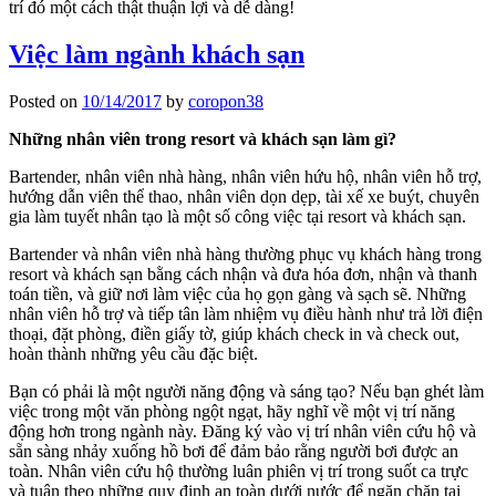
trí đó một cách thật thuận lợi và dễ dàng!
Việc làm ngành khách sạn
Posted on
10/14/2017
by
coropon38
Những nhân viên trong resort và khách sạn làm gì?
Bartender, nhân viên nhà hàng, nhân viên hứu hộ, nhân viên hỗ trợ,
hướng dẫn viên thể thao, nhân viên dọn dẹp, tài xế xe buýt, chuyên
gia làm tuyết nhân tạo là một số công việc tại resort và khách sạn.
Bartender và nhân viên nhà hàng thường phục vụ khách hàng trong
resort và khách sạn bằng cách nhận và đưa hóa đơn, nhận và thanh
toán tiền, và giữ nơi làm việc của họ gọn gàng và sạch sẽ. Những
nhân viên hỗ trợ và tiếp tân làm nhiệm vụ điều hành như trả lời điện
thoại, đặt phòng, điền giấy tờ, giúp khách check in và check out,
hoàn thành những yêu cầu đặc biệt.
Bạn có phải là một người năng động và sáng tạo? Nếu bạn ghét làm
việc trong một văn phòng ngột ngạt, hãy nghĩ về một vị trí năng
động hơn trong ngành này. Đăng ký vào vị trí nhân viên cứu hộ và
sẵn sàng nhảy xuống hồ bơi để đảm bảo rằng người bơi được an
toàn. Nhân viên cứu hộ thường luân phiên vị trí trong suốt ca trực
và tuân theo những quy định an toàn dưới nước để ngăn chặn tai