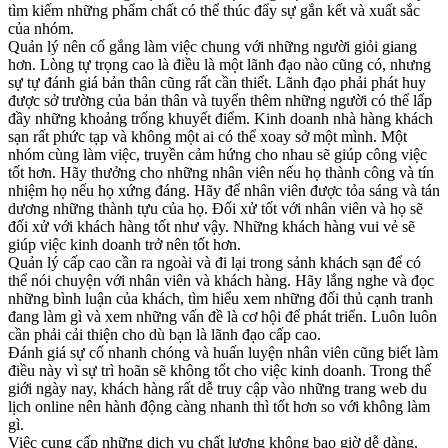
tìm kiếm những phẩm chất có thể thúc đẩy sự gắn kết và xuất sắc
của nhóm.
Quản lý nên cố gắng làm việc chung với những người giỏi giang
hơn. Lòng tự trọng cao là điều là một lãnh đạo nào cũng có, nhưng
sự tự đánh giá bản thân cũng rất cần thiết. Lãnh đạo phải phát huy
được sở trường của bản thân và tuyển thêm những người có thể lấp
đầy những khoảng trống khuyết điểm. Kinh doanh nhà hàng khách
sạn rất phức tạp và không một ai có thể xoay sở một mình. Một
nhóm cùng làm việc, truyền cảm hứng cho nhau sẽ giúp công việc
tốt hơn. Hãy thưởng cho những nhân viên nếu họ thành công và tín
nhiệm họ nếu họ xứng đáng. Hãy để nhân viên được tỏa sáng và tán
dương những thành tựu của họ. Đối xử tốt với nhân viên và họ sẽ
đối xử với khách hàng tốt như vậy. Những khách hàng vui vẻ sẽ
giúp việc kinh doanh trở nên tốt hơn.
Quản lý cấp cao cần ra ngoài và đi lại trong sảnh khách sạn để có
thể nói chuyện với nhân viên và khách hàng. Hãy lắng nghe và đọc
những bình luận của khách, tìm hiểu xem những đối thủ cạnh tranh
đang làm gì và xem những vấn đề là cơ hội để phát triển. Luôn luôn
cần phải cải thiện cho dù bạn là lãnh đạo cấp cao.
Đánh giá sự cố nhanh chóng và huấn luyện nhân viên cũng biết làm
điều này vì sự trì hoãn sẽ không tốt cho việc kinh doanh. Trong thế
giới ngày nay, khách hàng rất dễ truy cập vào những trang web du
lịch online nên hành động càng nhanh thì tốt hơn so với không làm
gì.
Việc cung cấp những dịch vụ chất lượng không bao giờ dễ dàng.