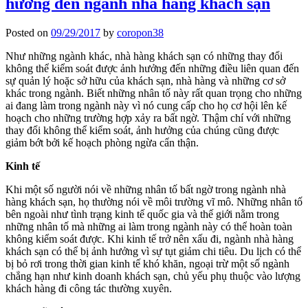
hưởng đến ngành nhà hàng khách sạn
Posted on
09/29/2017
by
coropon38
Như những ngành khác, nhà hàng khách sạn có những thay đổi
không thể kiểm soát được ảnh hưởng đến những điều liên quan đến
sự quản lý hoặc sở hữu của khách sạn, nhà hàng và những cơ sở
khác trong ngành. Biết những nhân tố này rất quan trọng cho những
ai đang làm trong ngành này vì nó cung cấp cho họ cơ hội lên kế
hoạch cho những trường hợp xảy ra bất ngờ. Thậm chí với những
thay đổi không thể kiểm soát, ảnh hưởng của chúng cũng được
giảm bớt bởi kế hoạch phòng ngừa cẩn thận.
Kinh tế
Khi một số người nói về những nhân tố bất ngờ trong ngành nhà
hàng khách sạn, họ thường nói về môi trường vĩ mô. Những nhân tố
bên ngoài như tình trạng kinh tế quốc gia và thế giới nằm trong
những nhân tố mà những ai làm trong ngành này có thể hoàn toàn
không kiểm soát được. Khi kinh tế trở nên xấu đi, ngành nhà hàng
khách sạn có thể bị ảnh hưởng vì sự tụt giảm chi tiêu. Du lịch có thể
bị bỏ rơi trong thời gian kinh tế khó khăn, ngoại trừ một số ngành
chẳng hạn như kinh doanh khách sạn, chủ yếu phụ thuộc vào lượng
khách hàng đi công tác thường xuyên.