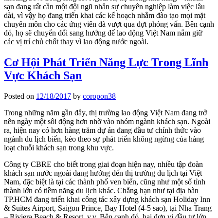
sạn đang rất cần một đội ngũ nhân sự chuyên nghiệp làm việc lâu
dài, vì vậy họ đang triển khai các kế hoạch nhằm đào tạo mọi mặt
chuyên môn cho các ứng viên đã vượt qua đợt phỏng vấn. Bên cạnh
đó, họ sẽ chuyển đổi sang hướng để lao động Việt Nam nắm giữ
các vị trí chủ chốt thay vì lao động nước ngoài.
Cơ Hội Phát Triển Năng Lực Trong Lĩnh
Vực Khách Sạn
Posted on
12/18/2017
by
coropon38
Trong những năm gần đây, thị trường lao động Việt Nam đang trở
nên ngày một sôi động hơn nhờ vào nhóm ngành khách sạn. Ngoài
ra, hiện nay có hơn hàng trăm dự án đang đầu tư chính thức vào
ngành du lịch biển, kéo theo sự phát triển không ngừng của hàng
loạt chuỗi khách sạn trong khu vực.
Công ty CBRE cho biết trong giai đoạn hiện nay, nhiều tập đoàn
khách sạn nước ngoài đang hướng đến thị trường du lịch tại Việt
Nam, đặc biệt là tại các thành phố ven biển, cũng như một số tỉnh
thành lớn có tiềm năng du lịch khác. Chẳng hạn như tại địa bàn
TP.HCM đang triển khai công tác xây dựng khách sạn Holiday Inn
& Suites Airport, Saigon Prince, Bay Hotel (4-5 sao), tại Nha Trang
– Riviera Beach & Resort, v.v. Bên cạnh đó, hai đơn vị đầu tư lớn