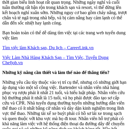
thời gian biểu linh hoạt rất quan trọng. Những ngày nghỉ và cuối
tuần thường rất bận rộn trong khách sạn và resort, vì thế đừng lên
kết hoạch nghỉ xuân sớm. Những nguy cơ bao gồm cháy nắng, trượt
chân và té ngã trong nhà bếp, và bị cảm nắng hay cảm lạnh có thể
dẫn đến sốc nhiệt hay lạnh cóng.
Bạn hoàn toàn có thể dễ dàng tìm việc tại các trang web tuyển dung
việc làm
Tìm việc làm Khách sạn, Du lịch – CareerLink.vn
Việc Làm Nhà Hàng Khách Sạn – Tìm Việc, Tuyển Dụng
Chefjob.vn
Những kỹ năng cần thiết và làm thế nào để thăng tiến?
Những yêu cầu tùy thuộc vào vị trí cụ thể, nhưng có những giới hạn
áp dụng vào một số công việc. Bartender và nhân viên nhà hàng
phục vụ rượu phải ít nhất 21 tuổi, và hiểu luật pháp. Nhân viên cứu
hộ thường phải ít nhất là 15 tuổi, và họ phải được đào tạo sơ cấp
cứu và CPR. Nhà tuyển dụng thường tuyển những hướng dẫn viên
thể thao có ít nhất bằng cử nhân và dày dặn kinh nghiệm trong lĩnh
vực thể thao. Những tài xế xe buýt phải có hồ sơ lái xe trong sạch
và quen thuộc với khu vực mà họ đi tour. Nhân viên hỗ trợ phải có
khả năng làm việc với hệ thống điện thoại đa đường dây để chuyển
cuộc gọi và có những kỹ năng dịch vụ khách hàng tốt. Hầu hết