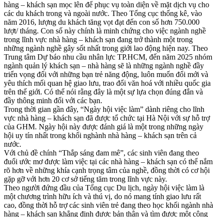
hàng – khách sạn mọc lên để phục vụ toàn diện về mặt dịch vụ cho
các du khách trong và ngoài nước. Theo Tổng cục thống kê, vào
năm 2016, lượng du khách tăng vọt đạt đến con số hơn 750.000
lượt/ tháng. Con số này chính là minh chứng cho việc ngành nghề
trong lĩnh vực nhà hàng – khách sạn đang trở thành một trong
những ngành nghề gây sốt nhất trong giới lao động hiện nay. Theo
Trung tâm Dự báo nhu cầu nhân lực TP.HCM, đến năm 2025 nhóm
ngành quản lý khách sạn – nhà hàng sẽ là những ngành nghề đầy
triển vọng đối với những bạn trẻ năng động, luôn muốn đổi mới và
yêu thích mối quan hệ giao lưu, trao đổi văn hoá với nhiều quốc gia
trên thế giới. Có thể nói rằng đây là một sự lựa chọn đúng đắn và
đầy thông minh đối với các bạn.
Trong thời gian gần đây, “Ngày hội việc làm” dành riêng cho lĩnh
vực nhà hàng – khách sạn đã được tổ chức tại Hà Nội với sự hỗ trợ
của GHM. Ngày hội này được đánh giá là một trong những ngày
hội uy tín nhất trong khối nghành nhà hàng – khách sạn trên cả
nước.
Với chủ đề chính “Thắp sáng đam mê”, các sinh viên đang theo
đuổi ước mơ được làm việc tại các nhà hàng – khách sạn có thể nắm
rõ hơn về những khía cạnh trọng tâm của nghề, đồng thời có cơ hội
gặp gỡ với hơn 20 cơ sở tiếng tăm trong lĩnh vực này.
Theo người đứng đầu của Tổng cục Du lịch, ngày hội việc làm là
một chương trình hữu ích và thú vị, do nó mang tính giao lưu rất
cao, đồng thời hỗ trợ các sinh viên trẻ đang theo học khối ngành nhà
hàng – khách sạn khẳng định được bản thân và tìm được một công