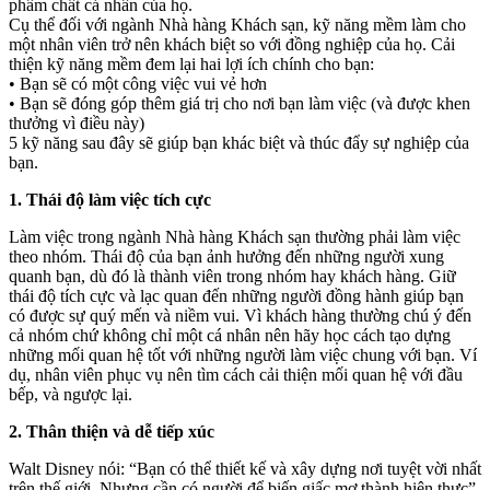
phẩm chất cá nhân của họ.
Cụ thể đối với ngành Nhà hàng Khách sạn, kỹ năng mềm làm cho
một nhân viên trở nên khách biệt so với đồng nghiệp của họ. Cải
thiện kỹ năng mềm đem lại hai lợi ích chính cho bạn:
• Bạn sẽ có một công việc vui vẻ hơn
• Bạn sẽ đóng góp thêm giá trị cho nơi bạn làm việc (và được khen
thưởng vì điều này)
5 kỹ năng sau đây sẽ giúp bạn khác biệt và thúc đẩy sự nghiệp của
bạn.
1. Thái độ làm việc tích cực
Làm việc trong ngành Nhà hàng Khách sạn thường phải làm việc
theo nhóm. Thái độ của bạn ảnh hưởng đến những người xung
quanh bạn, dù đó là thành viên trong nhóm hay khách hàng. Giữ
thái độ tích cực và lạc quan đến những người đồng hành giúp bạn
có được sự quý mến và niềm vui. Vì khách hàng thường chú ý đến
cả nhóm chứ không chỉ một cá nhân nên hãy học cách tạo dựng
những mối quan hệ tốt với những người làm việc chung với bạn. Ví
dụ, nhân viên phục vụ nên tìm cách cải thiện mối quan hệ với đầu
bếp, và ngược lại.
2. Thân thiện và dễ tiếp xúc
Walt Disney nói: “Bạn có thể thiết kế và xây dựng nơi tuyệt vời nhất
trên thế giới. Nhưng cần có người để biến giấc mơ thành hiện thực”.