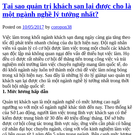
Tại sao quản trị khách sạn lại được cho là
một ngành nghề lý tưởng nhất?
Posted on
10/05/2017
by
coropon38
Việc làm trong khối ngành khách sạn đang ngày càng gia tăng theo
tốc độ phát triển nhanh chóng của du lịch hiện nay. Đội ngũ nhân
viên và quản lý có cơ hội được làm việc trong một chuỗi các khách
sạn độc lập mà không quan ngại đến vấn đề thiếu hụt việc làm. Họ
đều có được rất nhiều cơ hội để thăng tiến trong công việc và trải
nghiệm môi trường làm việc chuyên nghiệp mang tầm quốc tế, do
đó khối ngành này luôn trở thành một chủ đề việc làm nóng bỏng
trong xã hội hiện nay. Sau đây là những lý do lý giảitại sao quản trị
khách sạn lại được cho là một ngành nghề lý tưởng nhất trong thời
buổi hội nhập quốc tế:
1. Mức lương hấp dẫn
Quản trị khách sạn là một ngành nghề có mức lương cao ngất
ngưỡng so với một số ngành nghề khác tính đến nay. Theo thống kê
của Sở Lao động, người làm việc trong lĩnh vực khách sạn có thể
kiếm được trung bình từ 30 đến 40 triệu đồng/ tháng. Để sở hữu
được cơ hội công tác trong lĩnh vực này, ứng viên cần phải có bằng
cử nhân đại học chuyên ngành, cùng với vốn kinh nghiệm làm việc
có liên quan từ 1 năm đến 5 năm trong ngành. Bên cạnh mức lương