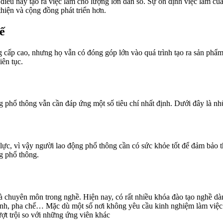
điều này tạo ra việc làm cho lượng lớn dân số. Sự ổn định việc làm củ
hiện và cộng đồng phát triển hơn.
ế
ấp cao, nhưng họ vẫn có đóng góp lớn vào quá trình tạo ra sản phẩm, dị
iên tục.
ng phổ thông vẫn cần đáp ứng một số tiêu chí nhất định. Dưới đây là n
lực, vì vậy người lao động phổ thông cần có sức khỏe tốt để đảm bảo t
g phổ thông.
 chuyên môn trong nghề. Hiện nay, có rất nhiều khóa đào tạo nghề dà
 bánh, pha chế… Mặc dù một số nơi không yêu cầu kinh nghiệm làm việc 
ượt trội so với những ứng viên khác