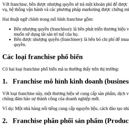
Với franchise, bên được nhượng quyền sẽ trả một khoản phí để được
vụ, hệ thống vận hành và các phương pháp marketing được chứng min
Hai thuật ngữ chính trong mô hình franchise gồm:
Bên nhượng quyền (franchisor): là bên phát triển thương hiệu
muốn sử dụng tài sản trí tuệ của họ.
Bên được nhượng quyền (franchisee): là bên bỏ chi phí để mua
quyền.
Các loại franchise phổ biến
Có hai loại franchise phổ biến mà ta thường thấy trên thị trường:
1. Franchise mô hình kinh doanh (business
Với loại franchise này, một thương hiệu sẽ cung cấp sản phẩm, dịch
chúng đảm bảo sự thành công của doanh nghiệp mới.
Ví dụ: Một nhà hàng nổi tiếng cung cấp nguyên liệu, cách đào tạo nh
2. Franchise phân phối sản phẩm (Product 