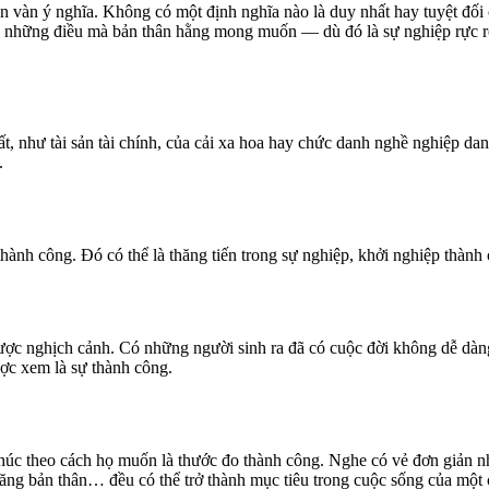
 vàn ý nghĩa. Không có một định nghĩa nào là duy nhất hay tuyệt đối 
ợc những điều mà bản thân hằng mong muốn — dù đó là sự nghiệp rực rỡ
, như tài sản tài chính, của cải xa hoa hay chức danh nghề nghiệp dan
.
hành công. Đó có thể là thăng tiến trong sự nghiệp, khởi nghiệp thành
ược nghịch cảnh. Có những người sinh ra đã có cuộc đời không dễ dàn
ược xem là sự thành công.
phúc theo cách họ muốn là thước đo thành công. Nghe có vẻ đơn giản 
năng bản thân… đều có thể trở thành mục tiêu trong cuộc sống của một 