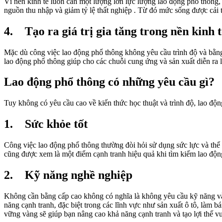
Vì nền kinh tế luôn cần một lượng lớn lực lượng lao động phổ thông, 
nguồn thu nhập và giảm tỷ lệ thất nghiệp . Từ đó mức sống được cải t
4. Tạo ra giá trị gia tăng trong nền kinh t
Mặc dù công việc lao động phổ thông không yêu cầu trình độ và bằng c
lao động phổ thông giúp cho các chuỗi cung ứng và sản xuất diễn ra l
Lao động phổ thông có những yêu cầu gì?
Tuy không có yêu cầu cao về kiến thức học thuật và trình độ, lao độ
1. Sức khỏe tốt
Công việc lao động phổ thông thường đòi hỏi sử dụng sức lực và thể 
cũng được xem là một điểm cạnh tranh hiệu quả khi tìm kiếm lao độn
2. Kỹ năng nghề nghiệp
Không cần bằng cấp cao không có nghĩa là không yêu cầu kỹ năng và
năng cạnh tranh, đặc biệt trong các lĩnh vực như sản xuất ô tô, làm
vững vàng sẽ giúp bạn nâng cao khả năng cạnh tranh và tạo lợi thế v