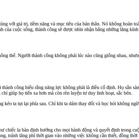
ng với giá trị, tiềm năng và mục tiêu của bản thân. Nó không hoàn toà
ạnh của cuộc sống, thành công sẽ được nhìn nhận bằng những lăng kính r
ông thể. Người thành công không phải lúc nào cũng giống nhau, nhưng
 thành công hiểu rằng năng lực không phải là điều cố định. Họ sẵn sàng
hỉ giúp họ tiến xa hơn mà còn rèn luyện tư duy linh hoạt, sắc bén.
g kéo ta tụt lại phía sau. Chỉ khi ta dám thay đổi và học hỏi không ngừ
ư chiếc la bàn định hướng cho mọi hành động và quyết định trong cuộc 
ng, tránh lãng phí thời gian vào những việc không cần thiết, đồng thời 