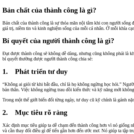
Bản chất của thành công là gì?
Bản chất của thành công là sự thỏa mãn nội tâm khi con người sống đú
giá trị, niềm tin và kinh nghiệm sống của mỗi cá nhân. Ở mỗi khía c
Bí quyết của người thành công là gì?
Đạt được thành công sẽ không dễ dàng, nhưng cũng không phải là kh
bí quyết thường được người thành công chia sẻ:
1. Phát triển tư duy
“Không ai giỏi từ khi bắt đầu, chỉ là họ không ngừng học hỏi.” Người
bản thân. Việc không ngừng trau dồi kiến thức và kỹ năng mới không c
Trong một thế giới biến đổi từng ngày, tư duy cũ kỹ chính là gánh nặn
2. Mục tiêu rõ ràng
Xác định mục tiêu giúp ta dễ chạm đến thành công hơn vì nó giống nh
và cần thay đổi điều gì để tiến gần hơn đến ước mơ. Nó giúp ta tập tru