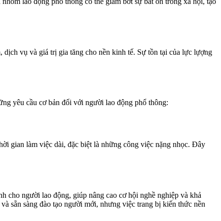
a nhóm lao động phổ thông có thể giảm bớt sự bất ổn trong xã hội, tạo
ch vụ và giá trị gia tăng cho nền kinh tế. Sự tồn tại của lực lựợng
hững yêu cầu cơ bản đối với người lao động phổ thông:
hời gian làm việc dài, đặc biệt là những công việc nặng nhọc. Đây
nh cho người lao động, giúp nâng cao cơ hội nghề nghiệp và khả
và sẵn sàng đào tạo người mới, nhưng việc trang bị kiến thức nền