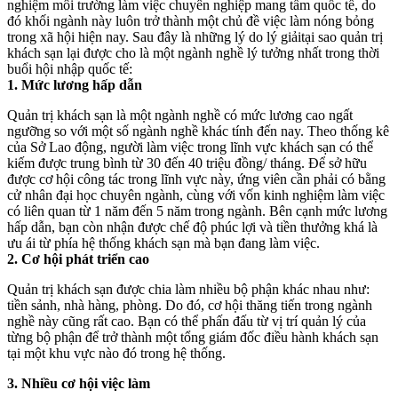
nghiệm môi trường làm việc chuyên nghiệp mang tầm quốc tế, do
đó khối ngành này luôn trở thành một chủ đề việc làm nóng bỏng
trong xã hội hiện nay. Sau đây là những lý do lý giảitại sao quản trị
khách sạn lại được cho là một ngành nghề lý tưởng nhất trong thời
buổi hội nhập quốc tế:
1. Mức lương hấp dẫn
Quản trị khách sạn là một ngành nghề có mức lương cao ngất
ngưỡng so với một số ngành nghề khác tính đến nay. Theo thống kê
của Sở Lao động, người làm việc trong lĩnh vực khách sạn có thể
kiếm được trung bình từ 30 đến 40 triệu đồng/ tháng. Để sở hữu
được cơ hội công tác trong lĩnh vực này, ứng viên cần phải có bằng
cử nhân đại học chuyên ngành, cùng với vốn kinh nghiệm làm việc
có liên quan từ 1 năm đến 5 năm trong ngành. Bên cạnh mức lương
hấp dẫn, bạn còn nhận được chế độ phúc lợi và tiền thưởng khá là
ưu ái từ phía hệ thống khách sạn mà bạn đang làm việc.
2. Cơ hội phát triển cao
Quản trị khách sạn được chia làm nhiều bộ phận khác nhau như:
tiền sảnh, nhà hàng, phòng. Do đó, cơ hội thăng tiến trong ngành
nghề này cũng rất cao. Bạn có thể phấn đấu từ vị trí quản lý của
từng bộ phận để trở thành một tổng giám đốc điều hành khách sạn
tại một khu vực nào đó trong hệ thống.
3. Nhiều cơ hội việc làm