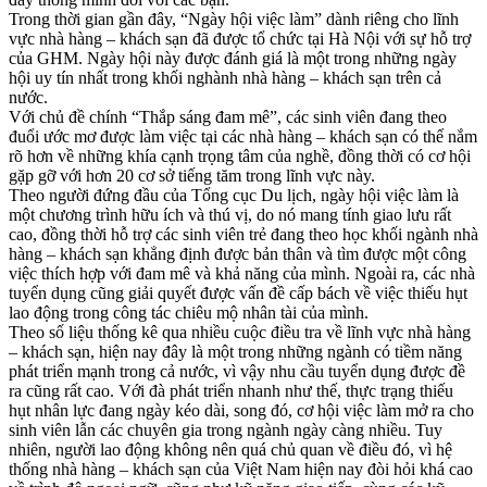
Trong thời gian gần đây, “Ngày hội việc làm” dành riêng cho lĩnh
vực nhà hàng – khách sạn đã được tổ chức tại Hà Nội với sự hỗ trợ
của GHM. Ngày hội này được đánh giá là một trong những ngày
hội uy tín nhất trong khối nghành nhà hàng – khách sạn trên cả
nước.
Với chủ đề chính “Thắp sáng đam mê”, các sinh viên đang theo
đuổi ước mơ được làm việc tại các nhà hàng – khách sạn có thể nắm
rõ hơn về những khía cạnh trọng tâm của nghề, đồng thời có cơ hội
gặp gỡ với hơn 20 cơ sở tiếng tăm trong lĩnh vực này.
Theo người đứng đầu của Tổng cục Du lịch, ngày hội việc làm là
một chương trình hữu ích và thú vị, do nó mang tính giao lưu rất
cao, đồng thời hỗ trợ các sinh viên trẻ đang theo học khối ngành nhà
hàng – khách sạn khẳng định được bản thân và tìm được một công
việc thích hợp với đam mê và khả năng của mình. Ngoài ra, các nhà
tuyển dụng cũng giải quyết được vấn đề cấp bách về việc thiếu hụt
lao động trong công tác chiêu mộ nhân tài của mình.
Theo số liệu thống kê qua nhiều cuộc điều tra về lĩnh vực nhà hàng
– khách sạn, hiện nay đây là một trong những ngành có tiềm năng
phát triển mạnh trong cả nước, vì vậy nhu cầu tuyển dụng được đề
ra cũng rất cao. Với đà phát triển nhanh như thế, thực trạng thiếu
hụt nhân lực đang ngày kéo dài, song đó, cơ hội việc làm mở ra cho
sinh viên lẫn các chuyên gia trong ngành ngày càng nhiều. Tuy
nhiên, người lao động không nên quá chủ quan về điều đó, vì hệ
thống nhà hàng – khách sạn của Việt Nam hiện nay đòi hỏi khá cao