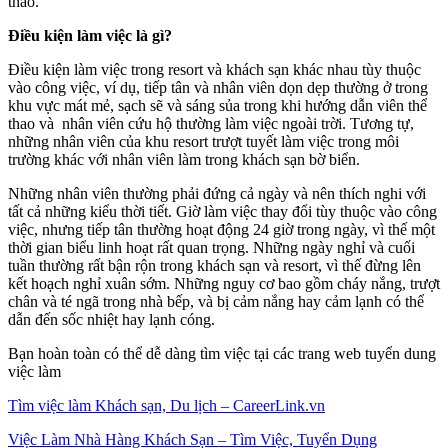
thao.
Điều kiện làm việc là gì?
Điều kiện làm việc trong resort và khách sạn khác nhau tùy thuộc
vào công việc, ví dụ, tiếp tân và nhân viên dọn dẹp thường ở trong
khu vực mát mẻ, sạch sẽ và sáng sủa trong khi hướng dẫn viên thể
thao và nhân viên cứu hộ thường làm việc ngoài trời. Tương tự,
những nhân viên của khu resort trượt tuyết làm việc trong môi
trường khác với nhân viên làm trong khách sạn bờ biển.
Những nhân viên thường phải đứng cả ngày và nên thích nghi với
tất cả những kiểu thời tiết. Giờ làm việc thay đổi tùy thuộc vào công
việc, nhưng tiếp tân thường hoạt động 24 giờ trong ngày, vì thế một
thời gian biểu linh hoạt rất quan trọng. Những ngày nghỉ và cuối
tuần thường rất bận rộn trong khách sạn và resort, vì thế đừng lên
kết hoạch nghỉ xuân sớm. Những nguy cơ bao gồm cháy nắng, trượt
chân và té ngã trong nhà bếp, và bị cảm nắng hay cảm lạnh có thể
dẫn đến sốc nhiệt hay lạnh cóng.
Bạn hoàn toàn có thể dễ dàng tìm việc tại các trang web tuyển dung
việc làm
Tìm việc làm Khách sạn, Du lịch – CareerLink.vn
Việc Làm Nhà Hàng Khách Sạn – Tìm Việc, Tuyển Dụng