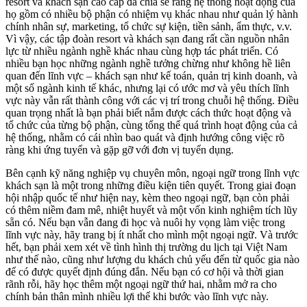
resort và khách sạn cao cấp đã chia sẻ rằng hệ thống hoạt động của
họ gồm có nhiều bộ phận có nhiệm vụ khác nhau như quản lý hành
chính nhân sự, marketing, tổ chức sự kiện, tiền sảnh, ẩm thực, v.v.
Vì vậy, các tập đoàn resort và khách sạn đang rất cần nguồn nhân
lực từ nhiều ngành nghề khác nhau cùng hợp tác phát triển. Có
nhiều bạn học những ngành nghề tưởng chừng như không hề liên
quan đến lĩnh vực – khách sạn như kế toán, quản trị kinh doanh, và
một số ngành kinh tế khác, nhưng lại có ước mơ và yêu thích lĩnh
vực này vẫn rất thành công với các vị trí trong chuỗi hệ thống. Điều
quan trọng nhất là bạn phải biết nắm được cách thức hoạt động và
tổ chức của từng bộ phận, cùng tổng thể quá trình hoạt động của cả
hệ thống, nhằm có cái nhìn bao quát và định hướng công việc rõ
ràng khi ứng tuyển và gặp gỡ với đơn vị tuyển dụng.
Bên cạnh kỹ năng nghiệp vụ chuyên môn, ngoại ngữ trong lĩnh vực
khách sạn là một trong những điều kiện tiên quyết. Trong giai đoạn
hội nhập quốc tế như hiện nay, kèm theo ngoại ngữ, bạn còn phải
có thêm niềm đam mê, nhiệt huyết và một vốn kinh nghiệm tích lũy
sẵn có. Nếu bạn vẫn đang đi học và nuôi hy vọng làm việc trong
lĩnh vực này, hãy trang bị ít nhất cho mình một ngoại ngữ. Và trước
hết, bạn phải xem xét về tình hình thị trường du lịch tại Việt Nam
như thế nào, cũng như lượng du khách chủ yếu đến từ quốc gia nào
để có được quyết định đúng đắn. Nếu bạn có cơ hội và thời gian
rãnh rỗi, hãy học thêm một ngoại ngữ thứ hai, nhằm mở ra cho
chính bản thân mình nhiều lợi thế khi bước vào lĩnh vực này.