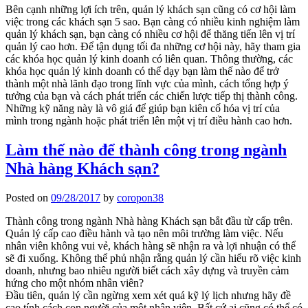
Bên cạnh những lợi ích trên, quản lý khách sạn cũng có cơ hội làm
việc trong các khách sạn 5 sao. Bạn càng có nhiều kinh nghiệm làm
quản lý khách sạn, bạn càng có nhiều cơ hội để thăng tiến lên vị trí
quản lý cao hơn. Để tận dụng tối đa những cơ hội này, hãy tham gia
các khóa học quản lý kinh doanh có liên quan. Thông thường, các
khóa học quản lý kinh doanh có thể dạy bạn làm thế nào để trở
thành một nhà lãnh đạo trong lĩnh vực của mình, cách tổng hợp ý
tưởng của bạn và cách phát triển các chiến lược tiếp thị thành công.
Những kỹ năng này là vô giá để giúp bạn kiên cố hóa vị trí của
mình trong ngành hoặc phát triển lên một vị trí điều hành cao hơn.
Làm thế nào để thành công trong ngành
Nhà hàng Khách sạn?
Posted on
09/28/2017
by
coropon38
Thành công trong ngành Nhà hàng Khách sạn bắt đầu từ cấp trên.
Quản lý cấp cao điều hành và tạo nên môi trường làm việc. Nếu
nhân viên không vui vẻ, khách hàng sẽ nhận ra và lợi nhuận có thể
sẽ đi xuống. Không thể phủ nhận rằng quản lý cần hiểu rõ việc kinh
doanh, nhưng bao nhiêu người biết cách xây dựng và truyền cảm
hứng cho một nhóm nhân viên?
Đầu tiên, quản lý cần ngừng xem xét quá kỹ lý lịch nhưng hãy đề
cao tính cách con người của một nhân viên. Bất cứ ai cũng có thể có