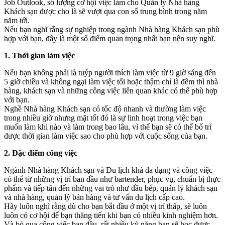
Job Outlook, số lượng cơ hội việc làm cho Quản lý Nhà hàng
Khách sạn được cho là sẽ vượt qua con số trung bình trong năm
năm tới.
Nếu bạn nghĩ rằng sự nghiệp trong ngành Nhà hàng Khách sạn phù
hợp với bạn, đây là một số điểm quan trọng nhất bạn nên suy nghĩ.
1. Thời gian làm việc
Nếu bạn không phải là tuýp người thích làm việc từ 9 giờ sáng đến
5 giờ chiều và không ngại làm việc tối hoặc thậm chí là đêm thì nhà
hàng, khách sạn và những công việc liên quan khác có thể phù hợp
với bạn.
Nghề Nhà hàng Khách sạn có tốc độ nhanh và thường làm việc
trong nhiều giờ nhưng mặt tốt đó là sự linh hoạt trong việc bạn
muốn làm khi nào và làm trong bao lâu, vì thế bạn sẽ có thể bố trí
được thời gian làm việc sao cho phù hợp với cuộc sống của bạn.
2. Đặc điểm công việc
Ngành Nhà hàng Khách sạn và Du lịch khá đa dạng và công việc
có thể từ những vị trí ban đầu như bartender, phục vụ, chuẩn bị thực
phẩm và tiếp tân đến những vai trò như đầu bếp, quản lý khách sạn
và nhà hàng, quản lý bán hàng và tư vấn du lịch cấp cao.
Hãy luôn nghĩ rằng dù cho bạn bắt đầu ở một vị trí thấp, sẽ luôn
luôn có cơ hội để bạn thăng tiến khi bạn có nhiều kinh nghiệm hơn.
Và bỏ qua công việc ban đầu, rất nhiều kỹ năng bạn sẽ học được