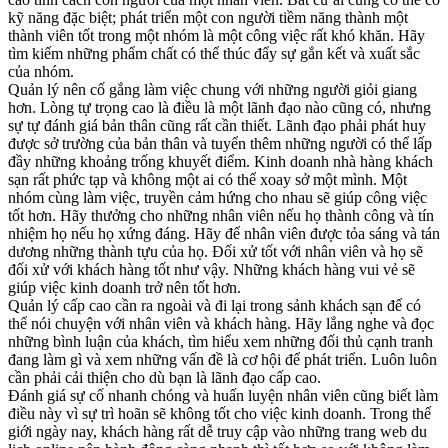
kỹ năng đặc biệt; phát triển một con người tiềm năng thành một
thành viên tốt trong một nhóm là một công việc rất khó khăn. Hãy
tìm kiếm những phẩm chất có thể thúc đẩy sự gắn kết và xuất sắc
của nhóm.
Quản lý nên cố gắng làm việc chung với những người giỏi giang
hơn. Lòng tự trọng cao là điều là một lãnh đạo nào cũng có, nhưng
sự tự đánh giá bản thân cũng rất cần thiết. Lãnh đạo phải phát huy
được sở trường của bản thân và tuyển thêm những người có thể lấp
đầy những khoảng trống khuyết điểm. Kinh doanh nhà hàng khách
sạn rất phức tạp và không một ai có thể xoay sở một mình. Một
nhóm cùng làm việc, truyền cảm hứng cho nhau sẽ giúp công việc
tốt hơn. Hãy thưởng cho những nhân viên nếu họ thành công và tín
nhiệm họ nếu họ xứng đáng. Hãy để nhân viên được tỏa sáng và tán
dương những thành tựu của họ. Đối xử tốt với nhân viên và họ sẽ
đối xử với khách hàng tốt như vậy. Những khách hàng vui vẻ sẽ
giúp việc kinh doanh trở nên tốt hơn.
Quản lý cấp cao cần ra ngoài và đi lại trong sảnh khách sạn để có
thể nói chuyện với nhân viên và khách hàng. Hãy lắng nghe và đọc
những bình luận của khách, tìm hiểu xem những đối thủ cạnh tranh
đang làm gì và xem những vấn đề là cơ hội để phát triển. Luôn luôn
cần phải cải thiện cho dù bạn là lãnh đạo cấp cao.
Đánh giá sự cố nhanh chóng và huấn luyện nhân viên cũng biết làm
điều này vì sự trì hoãn sẽ không tốt cho việc kinh doanh. Trong thế
giới ngày nay, khách hàng rất dễ truy cập vào những trang web du