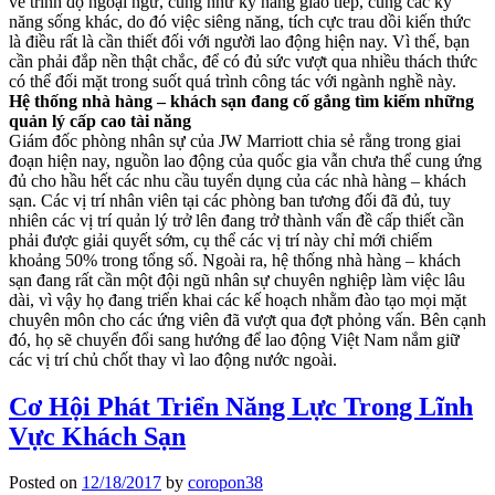
về trình độ ngoại ngữ, cũng như kỹ năng giao tiếp, cùng các kỹ
năng sống khác, do đó việc siêng năng, tích cực trau dồi kiến thức
là điều rất là cần thiết đối với người lao động hiện nay. Vì thế, bạn
cần phải đắp nền thật chắc, để có đủ sức vượt qua nhiều thách thức
có thể đối mặt trong suốt quá trình công tác với ngành nghề này.
Hệ thống nhà hàng – khách sạn đang cố gắng tìm kiếm những
quản lý cấp cao tài năng
Giám đốc phòng nhân sự của JW Marriott chia sẻ rằng trong giai
đoạn hiện nay, nguồn lao động của quốc gia vẫn chưa thể cung ứng
đủ cho hầu hết các nhu cầu tuyển dụng của các nhà hàng – khách
sạn. Các vị trí nhân viên tại các phòng ban tương đối đã đủ, tuy
nhiên các vị trí quản lý trở lên đang trở thành vấn đề cấp thiết cần
phải được giải quyết sớm, cụ thể các vị trí này chỉ mới chiếm
khoảng 50% trong tổng số. Ngoài ra, hệ thống nhà hàng – khách
sạn đang rất cần một đội ngũ nhân sự chuyên nghiệp làm việc lâu
dài, vì vậy họ đang triển khai các kế hoạch nhằm đào tạo mọi mặt
chuyên môn cho các ứng viên đã vượt qua đợt phỏng vấn. Bên cạnh
đó, họ sẽ chuyển đổi sang hướng để lao động Việt Nam nắm giữ
các vị trí chủ chốt thay vì lao động nước ngoài.
Cơ Hội Phát Triển Năng Lực Trong Lĩnh
Vực Khách Sạn
Posted on
12/18/2017
by
coropon38