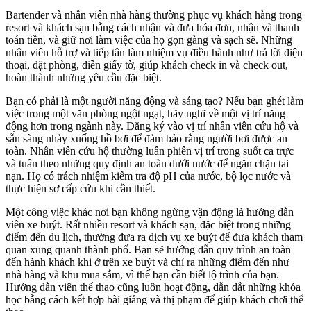
Bartender và nhân viên nhà hàng thường phục vụ khách hàng trong
resort và khách sạn bằng cách nhận và đưa hóa đơn, nhận và thanh
toán tiền, và giữ nơi làm việc của họ gọn gàng và sạch sẽ. Những
nhân viên hỗ trợ và tiếp tân làm nhiệm vụ điều hành như trả lời điện
thoại, đặt phòng, điền giấy tờ, giúp khách check in và check out,
hoàn thành những yêu cầu đặc biệt.
Bạn có phải là một người năng động và sáng tạo? Nếu bạn ghét làm
việc trong một văn phòng ngột ngạt, hãy nghĩ về một vị trí năng
động hơn trong ngành này. Đăng ký vào vị trí nhân viên cứu hộ và
sẵn sàng nhảy xuống hồ bơi để đảm bảo rằng người bơi được an
toàn. Nhân viên cứu hộ thường luân phiên vị trí trong suốt ca trực
và tuân theo những quy định an toàn dưới nước để ngăn chặn tai
nạn. Họ có trách nhiệm kiểm tra độ pH của nước, bộ lọc nước và
thực hiện sơ cấp cứu khi cần thiết.
Một công việc khác nơi bạn không ngừng vận động là hướng dẫn
viên xe buýt. Rất nhiều resort và khách sạn, đặc biệt trong những
điểm đến du lịch, thường đưa ra dịch vụ xe buýt để đưa khách tham
quan xung quanh thành phố. Bạn sẽ hướng dẫn quy trình an toàn
đến hành khách khi ở trên xe buýt và chỉ ra những điểm đến như
nhà hàng và khu mua sắm, vì thế bạn cần biết lộ trình của bạn.
Hướng dẫn viên thể thao cũng luôn hoạt động, dẫn dắt những khóa
học bằng cách kết hợp bài giảng và thị phạm để giúp khách chơi thể