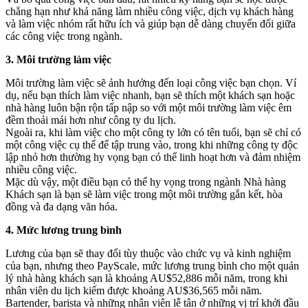
chẳng hạn như khả năng làm nhiều công việc, dịch vụ khách hàng
và làm việc nhóm rất hữu ích và giúp bạn dễ dàng chuyển đổi giữa
các công việc trong ngành.
3. Môi trường làm việc
Môi trường làm việc sẽ ảnh hưởng đến loại công việc bạn chọn. Ví
dụ, nếu bạn thích làm việc nhanh, bạn sẽ thích một khách sạn hoặc
nhà hàng luôn bận rộn tấp nập so với một môi trường làm việc êm
đềm thoải mái hơn như công ty du lịch.
Ngoài ra, khi làm việc cho một công ty lớn có tên tuổi, bạn sẽ chỉ có
một công việc cụ thể để tập trung vào, trong khi những công ty độc
lập nhỏ hơn thường hy vọng bạn có thể linh hoạt hơn và đảm nhiệm
nhiều công việc.
Mặc dù vậy, một điều bạn có thể hy vọng trong ngành Nhà hàng
Khách sạn là bạn sẽ làm việc trong một môi trường gắn kết, hòa
đồng và đa dạng văn hóa.
4. Mức lương trung bình
Lương của bạn sẽ thay đổi tùy thuộc vào chức vụ và kinh nghiệm
của bạn, nhưng theo PayScale, mức lương trung bình cho một quản
lý nhà hàng khách sạn là khoảng AU$52,886 mỗi năm, trong khi
nhân viên du lịch kiếm được khoảng AU$36,565 mỗi năm.
Bartender, barista và những nhân viên lễ tân ở những vị trí khởi đầu