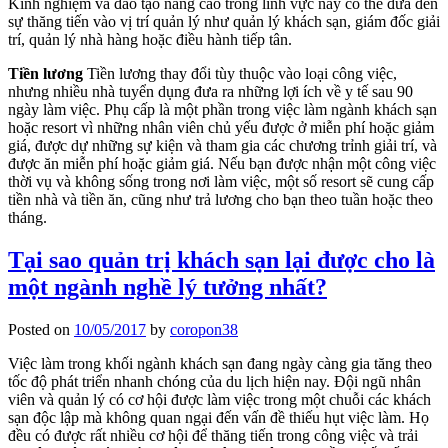
Kinh nghiệm và đào tạo nâng cao trong lĩnh vực này có thể đưa đến
sự thăng tiến vào vị trí quản lý như quản lý khách sạn, giám đốc giải
trí, quản lý nhà hàng hoặc điều hành tiếp tân.
Tiền lương
Tiền lương thay đổi tùy thuộc vào loại công việc,
nhưng nhiều nhà tuyển dụng đưa ra những lợi ích về y tế sau 90
ngày làm việc. Phụ cấp là một phần trong việc làm ngành khách sạn
hoặc resort vì những nhân viên chủ yếu được ở miễn phí hoặc giảm
giá, được dự những sự kiện và tham gia các chương trỉnh giải trí, và
được ăn miễn phí hoặc giảm giá. Nếu bạn được nhận một công việc
thời vụ và không sống trong nơi làm việc, một số resort sẽ cung cấp
tiền nhà và tiền ăn, cũng như trả lương cho bạn theo tuần hoặc theo
tháng.
Tại sao quản trị khách sạn lại được cho là
một ngành nghề lý tưởng nhất?
Posted on
10/05/2017
by
coropon38
Việc làm trong khối ngành khách sạn đang ngày càng gia tăng theo
tốc độ phát triển nhanh chóng của du lịch hiện nay. Đội ngũ nhân
viên và quản lý có cơ hội được làm việc trong một chuỗi các khách
sạn độc lập mà không quan ngại đến vấn đề thiếu hụt việc làm. Họ
đều có được rất nhiều cơ hội để thăng tiến trong công việc và trải