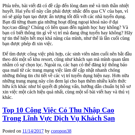
Phía trên, bài viết đã có đề cập đến lòng đam mê và tinh thần nhiệt
huyết. Hai yếu tố này cần phải được nhắc đến qua CV của bạn, vì
nó sẽ giúp bạn tạo được ấn tượng tốt đối với các nhà tuyển dụng.
Bạn đã từng tham gia những hoạt động ngoại khoá nào ở đại
học/cao đẳng? Chúng có liên quan đến ngành học hay không? Và
bạn có biết thông tin gì về vị trí mà đang ứng tuyển hay không? Hãy
tự tin thể hiện hết mọi khả năng của mình, như thể là lần cuối cùng
bạn được phép đi xin việc.
Để tìm được công việc phù hợp, các sinh viên năm cuối nên bắt đầu
theo dõi một số khu resort, cũng như khách sạn mà mình quan tâm
nhằm có sự chọn lọc. Ngoài ra, các bạn có thể đăng ký thông báo
qua mail từ các trang mạng việc làm để cập nhật nhanh chóng
những thông tin chi tiết về các vị trí tuyển dụng hiện nay. Hơn nữa
những trang mạng này còn đem lại cho bạn thêm nhiều kiến thức
hữu ích khác như bí quyết đi phỏng vấn, hướng dẫn chuẩn bị hồ sơ
xin việc một cách hiệu quả nhất, cùng một số bài viết hay và thú vị
khác.
Top 10 Công Việc Có Thu Nhập Cao
Trong Lĩnh Vực Dịch Vụ Khách Sạn
Posted on
11/14/2017
by
coropon38