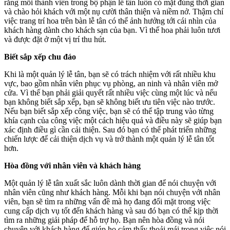
rằng mỗi thành viên trong bộ phận lễ tân luôn có mặt đúng thời gian
và chào hỏi khách với một nụ cười thân thiện và niềm nở. Thậm chí
việc trang trí hoa trên bàn lễ tân có thể ảnh hưởng tới cái nhìn của
khách hàng dành cho khách sạn của bạn. Vì thế hoa phải luôn tươi
và được đặt ở một vị trí thu hút.
Biết sắp xếp chu đáo
Khi là một quản lý lễ tân, bạn sẽ có trách nhiệm với rất nhiều khu
vực, bao gồm nhân viên phục vụ phòng, an ninh và nhân viên mở
cửa. Vì thế bạn phải giải quyết rất nhiều việc cùng một lúc và nếu
bạn không biết sắp xếp, bạn sẽ không biết ưu tiên việc nào trước.
Nếu bạn biết sắp xếp công việc, bạn sẽ có thể tập trung vào từng
khía cạnh của công việc một cách hiệu quả và điều này sẽ giúp bạn
xác định điều gì cần cải thiện. Sau đó bạn có thể phát triển những
chiến lược để cải thiện dịch vụ và trở thành một quản lý lễ tân tốt
hơn.
Hòa đồng với nhân viên và khách hàng
Một quản lý lễ tân xuất sắc luôn dành thời gian để nói chuyện với
nhân viên cũng như khách hàng. Mỗi khi bạn nói chuyện với nhân
viên, bạn sẽ tìm ra những vấn đề mà họ đang đối mặt trong việc
cung cấp dịch vụ tốt đến khách hàng và sau đó bạn có thể kịp thời
tìm ra những giải pháp để hỗ trợ họ. Bạn nên hòa đồng và nói
chuyện với khách hàng để giúp họ cảm thấy thoải mái trong việc nói