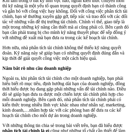
Khi làm trong ở bất kỳ lĩnh vực nào, ngoài kiến thức chuyên môn
thì kỹ năng là một yếu tố quan trọng quyết định bạn có thành công
và gắn bó với công việc hay không. Đối với công việc phân tích tài
chính, bạn sẽ thường xuyên gặp gỡ, tiếp xúc và trao đổi với các đối
tác về những vấn đề thị trường tài chính. Chính vì thế, giao tiếp là
một trong những kỹ năng cần thiết mà ai cũng phải có. Bên cạnh đó
bạn cần phải trang bị cho mình kỹ năng thuyết phục để sếp đồng ý
với những đề xuất mà bạn đưa ra trong các kế hoạch tài chính.
Hơn nữa, nhà phân tích tài chính không thể thiếu kỹ năng quyết
đoán. Kỹ năng này sẽ giúp bạn có những quyết định đúng đắn và
kịp thời để giải quyết công việc một cách hiệu quả.
Nắm bắt rõ nhu cầu doanh nghiệp
Ngoài ra, khi phân tích tài chính cho một doanh nghiệp, bạn phải
hiểu biết rõ mục tiêu, định hướng dài hạn của doanh nghiệp, đồng
thời hiểu được họ đang gặp phải những vấn đề tài chính nào. Điều
đó sẽ giúp bạn đưa ra được một chiến lược tài chính phù hợp cho
mỗi doanh nghiệp. Bên cạnh đó, nhà phân tích tài chính phải có
kiến thức trong nhiều lĩnh vực khác nhau như nhân sự, marketing,
kinh doanh,…nhằm hợp tác với các phòng ban để đưa ra các kế
hoạch tài chính cho mỗi dự án trong doanh nghiệp.
Với những thông tin chia sẻ trong bài viết trên, bạn đã hiểu được
phân tích tài chính là gì
cũng như những tố chất cần thiết để làm