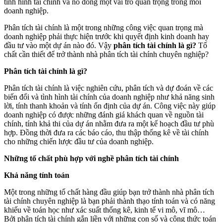
tình hình tài chính và nó đóng một vai trò quan trọng trong mỗi
doanh nghiệp.
Phân tích tài chính là một trong những công việc quan trọng mà
doanh nghiệp phải thực hiện trước khi quyết định kinh doanh hay
đầu tư vào một dự án nào đó. Vậy
phân tích tài chính là gì?
Tố
chất cần thiết để trở thành nhà phân tích tài chính chuyên nghiệp?
Phân tích tài chính là gì?
Phân tích tài chính là việc nghiên cứu, phân tích và dự đoán về các
biến đổi và tình hình tài chính của doanh nghiệp như khả năng sinh
lời, tính thanh khoản và tính ổn định của dự án. Công việc này giúp
doanh nghiệp có được những đánh giá khách quan về nguồn tài
chính, tính khả thi của dự án nhằm đưa ra một kế hoạch đầu tư phù
hợp. Đồng thời đưa ra các báo cáo, thu thập thống kê về tài chính
cho những chiến lược đầu tư của doanh nghiệp.
Những tố chất phù hợp với nghề phân tích tài chính
Khả năng tính toán
Một trong những tố chất hàng đầu giúp bạn trở thành nhà phân tích
tài chính chuyên nghiệp là bạn phải thành thạo tính toán và có năng
khiếu về toán học như xác suất thống kê, kinh tế vi mô, vĩ mô…
Bởi phân tích tài chính gắn liền với những con số và công thức toán