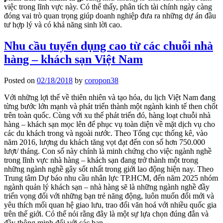
việc trong lĩnh vực này. Có thể thấy, phân tích tài chính ngày càng
đóng vai trò quan trọng giúp doanh nghiệp đưa ra những dự án đầu
tư hợp lý và có khả năng sinh lời cao.
Nhu cầu tuyển dụng cao từ các chuỗi nhà
hàng – khách sạn Việt Nam
Posted on
02/18/2018
by
coropon38
Với những lợi thế về thiên nhiên và tạo hóa, du lịch Việt Nam đang
từng bước lớn mạnh và phát triển thành một ngành kinh tế then chốt
trên toàn quốc. Cùng với xu thế phát triển đó, hàng loạt chuỗi nhà
hàng – khách sạn mọc lên để phục vụ toàn diện về mặt dịch vụ cho
các du khách trong và ngoài nước. Theo Tổng cục thống kê, vào
năm 2016, lượng du khách tăng vọt đạt đến con số hơn 750.000
lượt/ tháng. Con số này chính là minh chứng cho việc ngành nghề
trong lĩnh vực nhà hàng – khách sạn đang trở thành một trong
những ngành nghề gây sốt nhất trong giới lao động hiện nay. Theo
Trung tâm Dự báo nhu cầu nhân lực TP.HCM, đến năm 2025 nhóm
ngành quản lý khách sạn – nhà hàng sẽ là những ngành nghề đầy
triển vọng đối với những bạn trẻ năng động, luôn muốn đổi mới và
yêu thích mối quan hệ giao lưu, trao đổi văn hoá với nhiều quốc gia
trên thế giới. Có thể nói rằng đây là một sự lựa chọn đúng đắn và
đầy thông minh đối với các bạn.