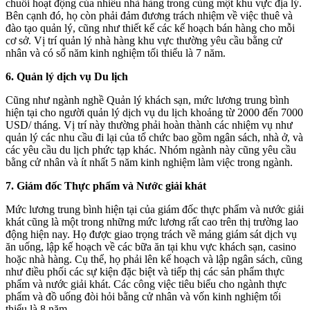
chuỗi hoạt động của nhiều nhà hàng trong cùng một khu vực địa lý.
Bên cạnh đó, họ còn phải đảm đương trách nhiệm về việc thuê và
đào tạo quản lý, cũng như thiết kế các kế hoạch bán hàng cho mỗi
cơ sở. Vị trí quản lý nhà hàng khu vực thường yêu cầu bằng cử
nhân và có số năm kinh nghiệm tối thiểu là 7 năm.
6. Quản lý dịch vụ Du lịch
Cũng như ngành nghề Quản lý khách sạn, mức lương trung bình
hiện tại cho người quản lý dịch vụ du lịch khoảng từ 2000 đến 7000
USD/ tháng. Vị trí này thường phải hoàn thành các nhiệm vụ như
quản lý các nhu cầu đi lại của tổ chức bao gồm ngân sách, nhà ở, và
các yêu cầu du lịch phức tạp khác. Nhóm ngành này cũng yêu cầu
bằng cử nhân và ít nhất 5 năm kinh nghiệm làm việc trong ngành.
7. Giám đốc Thực phẩm và Nước giải khát
Mức lương trung bình hiện tại của giám đốc thực phẩm và nước giải
khát cũng là một trong những mức lương rất cao trên thị trường lao
động hiện nay. Họ được giao trọng trách về mảng giám sát dịch vụ
ăn uống, lập kế hoạch về các bữa ăn tại khu vực khách sạn, casino
hoặc nhà hàng. Cụ thể, họ phải lên kế hoạch và lập ngân sách, cũng
như điều phối các sự kiện đặc biệt và tiếp thị các sản phẩm thực
phẩm và nước giải khát. Các công việc tiêu biểu cho ngành thực
phẩm và đồ uống đòi hỏi bằng cử nhân và vốn kinh nghiệm tối
thiểu là 8 năm.