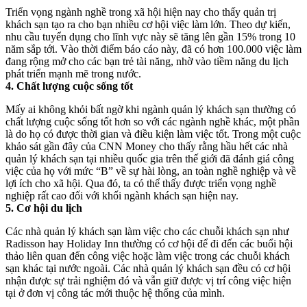
Triển vọng ngành nghề trong xã hội hiện nay cho thấy quản trị
khách sạn tạo ra cho bạn nhiều cơ hội việc làm lớn. Theo dự kiến,
nhu cầu tuyển dụng cho lĩnh vực này sẽ tăng lên gần 15% trong 10
năm sắp tới. Vào thời điểm báo cáo này, đã có hơn 100.000 việc làm
đang rộng mở cho các bạn trẻ tài năng, nhờ vào tiềm năng du lịch
phát triển mạnh mẽ trong nước.
4. Chất lượng cuộc sống tốt
Mấy ai không khỏi bất ngờ khi ngành quản lý khách sạn thường có
chất lượng cuộc sống tốt hơn so với các ngành nghề khác, một phần
là do họ có được thời gian và điều kiện làm việc tốt. Trong một cuộc
khảo sát gần đây của CNN Money cho thấy rằng hầu hết các nhà
quản lý khách sạn tại nhiều quốc gia trên thế giới đã đánh giá công
việc của họ với mức “B” về sự hài lòng, an toàn nghề nghiệp và về
lợi ích cho xã hội. Qua đó, ta có thể thấy được triển vọng nghề
nghiệp rất cao đối với khối ngành khách sạn hiện nay.
5. Cơ hội du lịch
Các nhà quản lý khách sạn làm việc cho các chuỗi khách sạn như
Radisson hay Holiday Inn thường có cơ hội để đi đến các buổi hội
thảo liên quan đến công việc hoặc làm việc trong các chuỗi khách
sạn khác tại nước ngoài. Các nhà quản lý khách sạn đều có cơ hội
nhận được sự trải nghiệm đó và vẫn giữ được vị trí công việc hiện
tại ở đơn vị công tác mới thuộc hệ thống của mình.