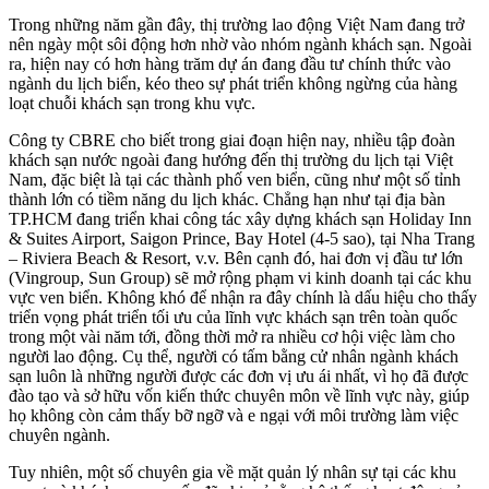
Trong những năm gần đây, thị trường lao động Việt Nam đang trở
nên ngày một sôi động hơn nhờ vào nhóm ngành khách sạn. Ngoài
ra, hiện nay có hơn hàng trăm dự án đang đầu tư chính thức vào
ngành du lịch biển, kéo theo sự phát triển không ngừng của hàng
loạt chuỗi khách sạn trong khu vực.
Công ty CBRE cho biết trong giai đoạn hiện nay, nhiều tập đoàn
khách sạn nước ngoài đang hướng đến thị trường du lịch tại Việt
Nam, đặc biệt là tại các thành phố ven biển, cũng như một số tỉnh
thành lớn có tiềm năng du lịch khác. Chẳng hạn như tại địa bàn
TP.HCM đang triển khai công tác xây dựng khách sạn Holiday Inn
& Suites Airport, Saigon Prince, Bay Hotel (4-5 sao), tại Nha Trang
– Riviera Beach & Resort, v.v. Bên cạnh đó, hai đơn vị đầu tư lớn
(Vingroup, Sun Group) sẽ mở rộng phạm vi kinh doanh tại các khu
vực ven biển. Không khó để nhận ra đây chính là dấu hiệu cho thấy
triển vọng phát triển tối ưu của lĩnh vực khách sạn trên toàn quốc
trong một vài năm tới, đồng thời mở ra nhiều cơ hội việc làm cho
người lao động. Cụ thể, người có tấm bằng cử nhân ngành khách
sạn luôn là những người được các đơn vị ưu ái nhất, vì họ đã được
đào tạo và sở hữu vốn kiến thức chuyên môn về lĩnh vực này, giúp
họ không còn cảm thấy bỡ ngỡ và e ngại với môi trường làm việc
chuyên ngành.
Tuy nhiên, một số chuyên gia về mặt quản lý nhân sự tại các khu