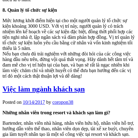
8. Quản lý tổ chức sự kiện
Mức lương khởi điểm hiện tại cho một người quản lý tổ chức sự
kiện khoảng 3000 USD. Với vị trí này, người quản lý có trách
nhiệm lên kế hoạch về các sự kiện đặc biệt, đồng thời phối hợp các
tiện nghi nhà ở, lập ngân sách và đàm phán hợp đồng. Vị trí quản lý
tổ chức sự kiện luôn yêu cầu bằng cử nhân và vốn kinh nghiệm tối
thiểu là 5 năm.
Nếu bạn chưa đủ trải nghiệm với những đòi hỏi của các công việc
hàng đầu nêu trên, đừng vội quá thất vọng. Hãy dành hết tâm trí và
đam mê cho vị trí hiện tại của bạn, và bạn sẽ rất là ngạc nhiên khi
làm việc chăm chỉ và nhiệt huyết có thể đưa bạn hướng đến các vị
trí đó một cách thật thuận lợi và dễ dàng!
Việc làm ngành khách sạn
Posted on
10/14/2017
by
coropon38
Những nhân viên trong resort và khách sạn làm gì?
Bartender, nhân viên nhà hàng, nhân viên hứu hộ, nhân viên hỗ trợ,
hướng dẫn viên thể thao, nhân viên dọn dẹp, tài xế xe buýt, chuyên
gia làm tuyết nhân tạo là một số công việc tại resort và khách sạn.