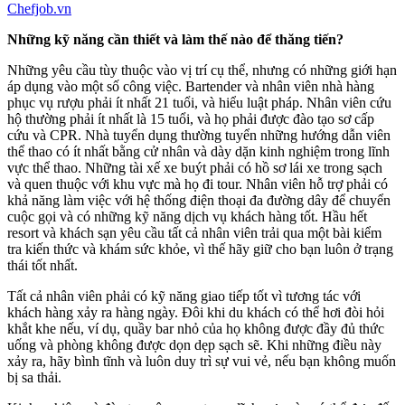
Chefjob.vn
Những kỹ năng cần thiết và làm thế nào để thăng tiến?
Những yêu cầu tùy thuộc vào vị trí cụ thể, nhưng có những giới hạn
áp dụng vào một số công việc. Bartender và nhân viên nhà hàng
phục vụ rượu phải ít nhất 21 tuổi, và hiểu luật pháp. Nhân viên cứu
hộ thường phải ít nhất là 15 tuổi, và họ phải được đào tạo sơ cấp
cứu và CPR. Nhà tuyển dụng thường tuyển những hướng dẫn viên
thể thao có ít nhất bằng cử nhân và dày dặn kinh nghiệm trong lĩnh
vực thể thao. Những tài xế xe buýt phải có hồ sơ lái xe trong sạch
và quen thuộc với khu vực mà họ đi tour. Nhân viên hỗ trợ phải có
khả năng làm việc với hệ thống điện thoại đa đường dây để chuyển
cuộc gọi và có những kỹ năng dịch vụ khách hàng tốt. Hầu hết
resort và khách sạn yêu cầu tất cả nhân viên trải qua một bài kiểm
tra kiến thức và khám sức khỏe, vì thế hãy giữ cho bạn luôn ở trạng
thái tốt nhất.
Tất cả nhân viên phải có kỹ năng giao tiếp tốt vì tương tác với
khách hàng xảy ra hàng ngày. Đôi khi du khách có thể hơi đòi hỏi
khắt khe nếu, ví dụ, quầy bar nhỏ của họ không được đầy đủ thức
uống và phòng không được dọn dẹp sạch sẽ. Khi những điều này
xảy ra, hãy bình tĩnh và luôn duy trì sự vui vẻ, nếu bạn không muốn
bị sa thải.